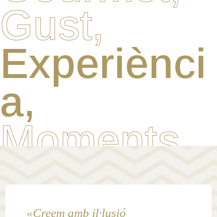
Gust,
Experiènci
a,
Moments,
«Creem amb il·lusió