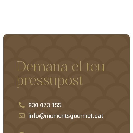
Demana el teu
pressupost

930 073 155

info@momentsgourmet.cat