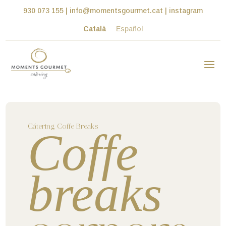
930 073 155
|
info@momentsgourmet.cat
|
instagram
Català
Español
Cátering Coffe Breaks
Coffe
breaks