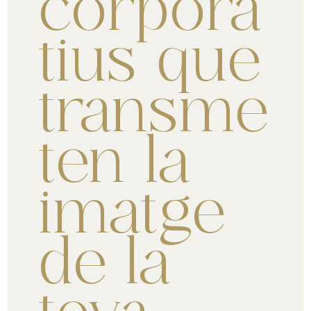
corpora
tius que
transme
ten la
imatge
de la