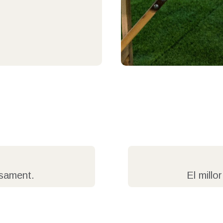
asament.
El millo