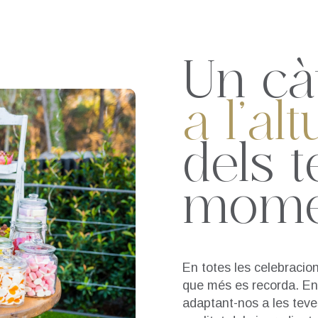
Un cà
a l’al
dels t
mome
En totes les celebracio
que més es recorda. En
adaptant-nos a les teve