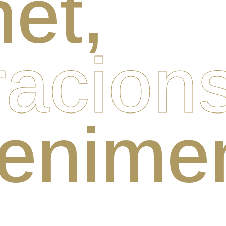
et,
acions
enimen
,