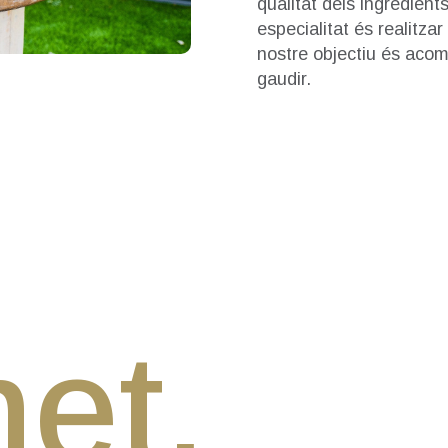
qualitat dels ingredients
especialitat és realitzar
nostre objectiu és aco
gaudir.
et,