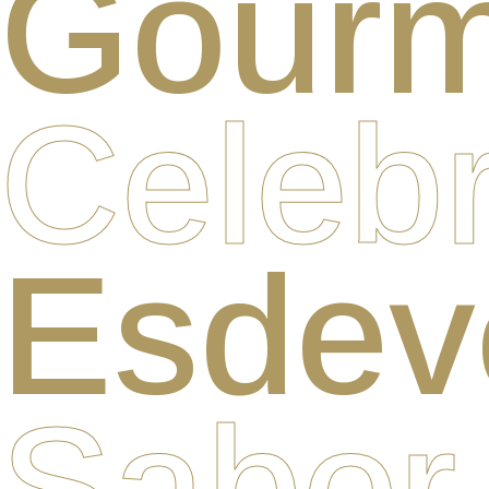
Gourm
Celebr
Esdev
Sabor