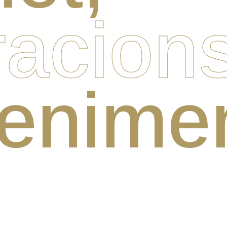
acions
enimen
,