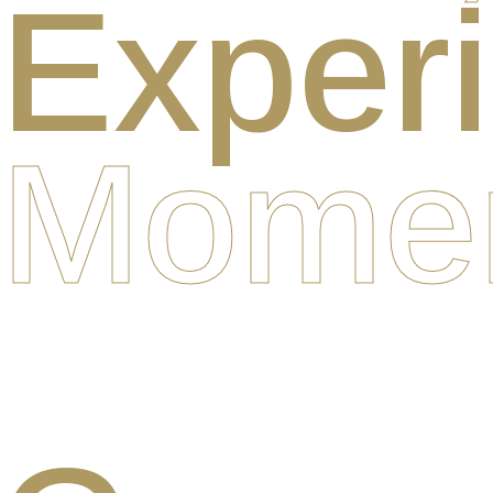
Experi
Momen