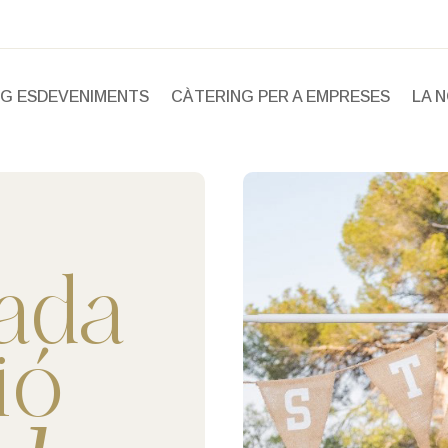
NG ESDEVENIMENTS
CÀTERING PER A EMPRESES
LA 
ada
ió