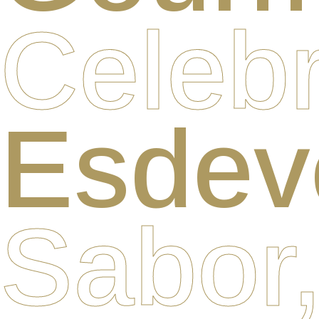
Celebr
Esdev
Sabor