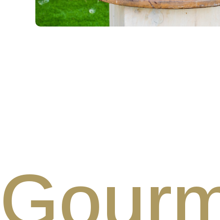
Gourm