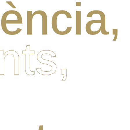
ència,
ts,