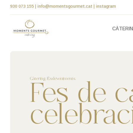
930 073 155
|
info@momentsgourmet.cat
|
instagram
CÀTERI
Càtering Esdeveniments
Fes de c
celebrac