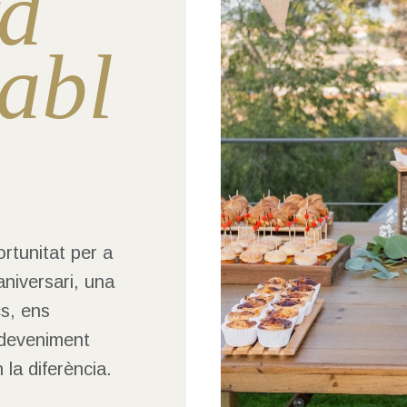
rd
abl
rtunitat per a
aniversari, una
s, ens
deveniment
 la diferència.